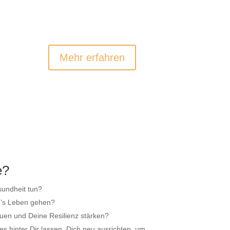
S-
TOUCH FOR HEALTH
Fitness &
Bewegung
Mehr erfahren
e?
sundheit tun?
h’s Leben gehen?
auen und Deine Resilienz stärken?
s hinter Dir lassen, Dich neu ausrichten, um