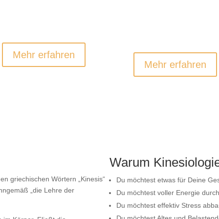
BRAIN GYM
TRANSFORMATION
KINESIOLOGIE
Einfacher &
Zielfindung &
effektiver lernen
innerer Kompass
Mehr erfahren
Mehr erfahren
Warum Kinesiologi
en griechischen Wörtern „Kinesis“
Du möchtest etwas für Deine Ge
inngemäß „die Lehre der
Du möchtest voller Energie durc
Du möchtest effektiv Stress abb
Du möchtest Altes und Belastende