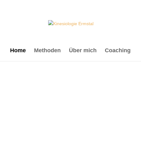
Home
Methoden
Über mich
Coaching
für mehr Gesundhei
Die Kinesiologie vereint in ihrem
ganzheitlichen Ansatz das Jahrtau
alte Wissen der Traditionellen