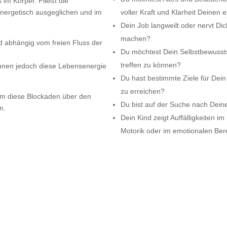
 im Körper. Fließt die
nergetisch ausgeglichen und im
voller Kraft und Klarheit Deine
Dein Job langweilt oder nervt Di
machen?
 abhängig vom freien Fluss der
Du möchtest Dein Selbstbewussts
treffen zu können?
nnen jedoch diese Lebensenergie
Du hast bestimmte Ziele für Dein
zu erreichen?
 um diese Blockaden über den
Du bist auf der Suche nach Dein
n.
Dein Kind zeigt Auffälligkeiten i
Motorik oder im emotionalen Ber