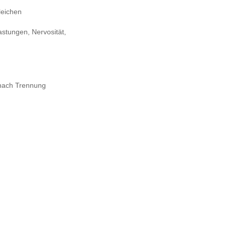
leichen
astungen, Nervosität,
 nach Trennung